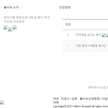
올리브 소식
건강정보
공지사항
병동프로그램 및 행사
주간
식단표
건강정보
번호
2
면역력을 높이는 음식
1
나쁜 콜레스테롤을 줄이는 
찾아오시는길
|
대표 : 차경수 | 상호 : 올리브요양병원 | 사업자번호 
3449
copyrightⓒ2015 Alllive Hospital all rights rese