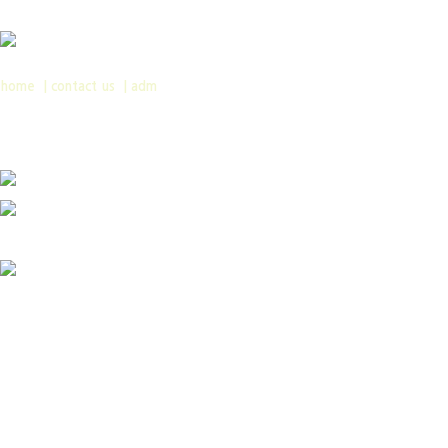
home
|
contact us
|
adm