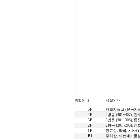
층별안내
시설안내
5F
재활치료실 (운동치료
4F
4병동 (401~407),
3F
3병동 (301~306),
2F
2병동 (201~206),
1F
진료실, 약국, X-R
B1
주차장, 의료폐기물